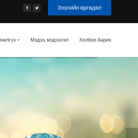
Зээлийн ѳргѳдѳл
лчилгээ
Мэдээ, мэдээлэл
Холбоо барих