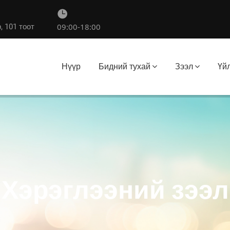
09:00-18:00
, 101 тоот
Нүүр
Бидний тухай
Зээл
Үй
Бизнесийн зээл