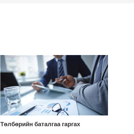
Төлбөрийн баталгаа гаргах
Итг