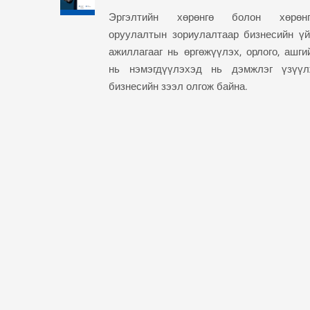
Эргэлтийн хөрөнгө болон хөрөнг
оруулалтын зориулалтаар бизнесийн ү
ажиллагааг нь өргөжүүлэх, орлого, ашги
нь нэмэгдүүлэхэд нь дэмжлэг үзүү
бизнесийн зээл олгож байна.