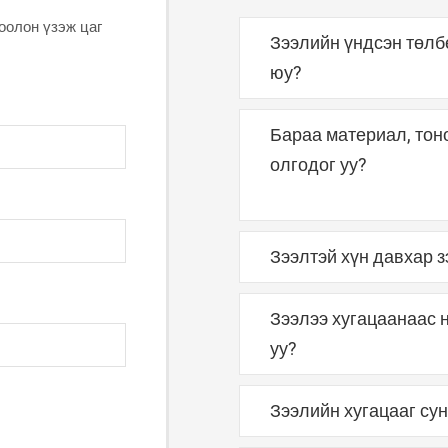
оолон үзэж цаг
Зээлийн үндсэн төлб
юу?
Бараа материал, тон
Тухайн харилцагчийн орл
олгодог уу?
хуваарийг харилцан тохи
Зээлтэй хүн давхар 
Нэмэлт барьцаагаар бар
Зээлээ хугацаанаас 
Орлогын эх үүсвэр давха
байвал давхар зээл авах
уу?
дагуу хэвийн төлөлттэй б
Зээлийн хугацааг су
Таны зээлийн ашигласан с