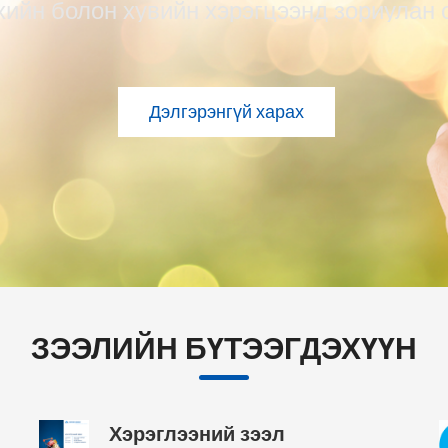
н хөрөнгө болон хөрөнгө оруулалтын зор
 үйл ажиллагааг нь өргөжүүлэх, орлого,
хэд нь дэмжлэг үзүүлж бизнесийн зээл о
ЗЭЭЛИЙН БҮТЭЭГДЭХҮҮН
Хэрэглээний зээл