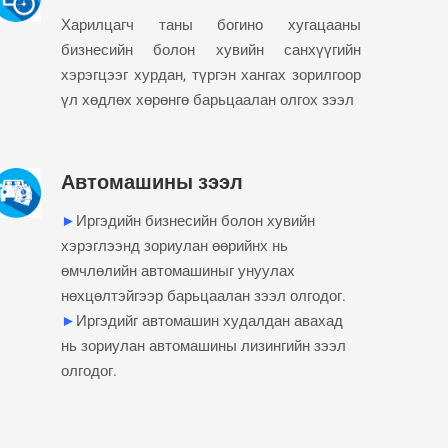
Харилцагч таны богино хугацааны
бизнесийн болон хувийн санхүүгийн
хэрэгцээг хурдан, түргэн хангах зорилгоор
үл хөдлөх хөрөнгө барьцаалан олгох зээл
Автомашины зээл
►
Иргэдийн бизнесийн болон хувийн
хэрэглээнд зориулан өөрийнх нь
өмчлөлийн автомашиныг унуулах
нөхцөлтэйгээр барьцаалан зээл олгодог.
►
Иргэдийг автомашин худалдан авахад
нь зориулан автомашины лизингийн зээл
олгодог.