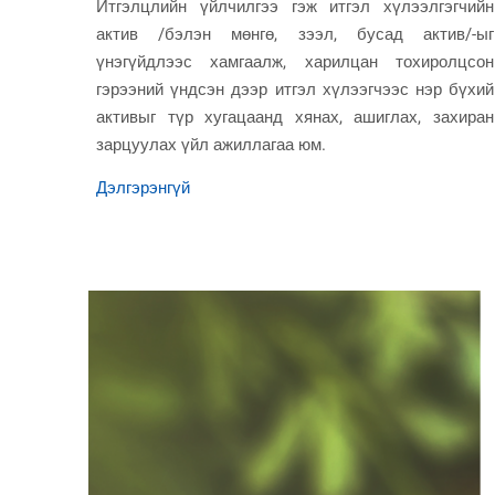
тусгай
Итгэлцлийн үйлчилгээ гэж итгэл хүлээлгэгчийн
 23-ны
актив /бэлэн мөнгө, зээл, бусад актив/-ыг
үнэгүйдлээс хамгаалж, харилцан тохиролцсон
гэрээний үндсэн дээр итгэл хүлээгчээс нэр бүхий
активыг түр хугацаанд хянах, ашиглах, захиран
зарцуулах үйл ажиллагаа юм.
Дэлгэрэнгүй