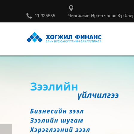
Чингисийн Өргөн чөлөө 8-р байр
11-335555