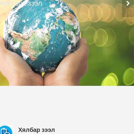
иулалтаар
 ашгийг нь
лгож байна.
Хялбар зээл