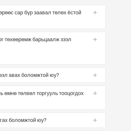
өрөөс сар бүр заавал төлөх ёстой
ог төхөөрөмж барьцаалж зээл
оготой уялдуулан зээлийн эргэн төлөх
рох боломжтой.
зээл авах боломжтой юу?
ьцаалуулах боломжтой.
нь өмнө төлвөл торгууль тооцогдох
р зээлийн эргэн төлөлт хийхэд хүрэлцэхүйц
 боломжтой. Мөн тухайн зээл нь графикийн
айх ёстой.
нгах боломжтой юу?
ар, хоногоор зээлийн хүүг тооцно. Зээлийг