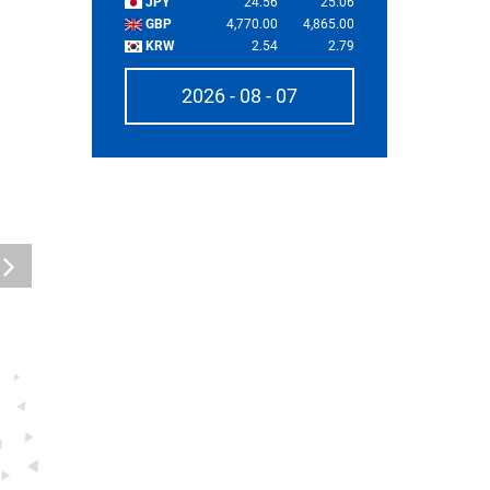
JPY
24.56
25.06
GBP
4,770.00
4,865.00
KRW
2.54
2.79
2026 - 08 - 07