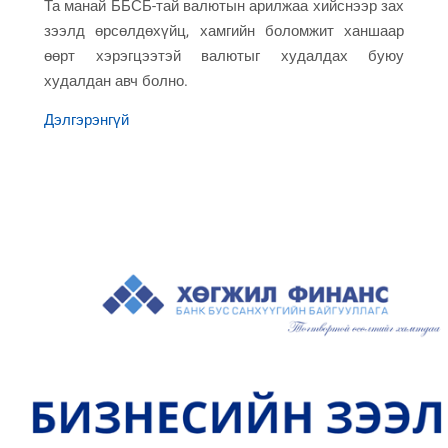
Та манай ББСБ-тай валютын арилжаа хийснээр зах
зээлд өрсөлдөхүйц, хамгийн боломжит ханшаар
өөрт хэрэгцээтэй валютыг худалдах буюу
худалдан авч болно.
Дэлгэрэнгүй