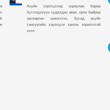
ө
Ахуйн хэрэгцээнд зориулан бараа
йл
бүтээгдэхүүн худалдан авах, орон байраа
йг
засварлан шинэчлэх, бусад ахуйн
лж
санхүүгийн хэрэгцээг хангах зорилготой
зээл