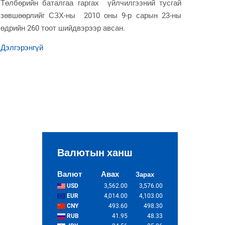
Төлбөрийн баталгаа гаргах үйлчилгээний тусгай
Итгэл
зөвшөөрлийг СЗХ-ны 2010 оны 9-р сарын 23-ны
акти
өдрийн 260 тоот шийдвэрээр авсан.
үнэг
гэрээ
Дэлгэрэнгүй
актив
зарцу
Дэлгэ
Валютын ханш
Валют
Авах
Зарах
USD
3,562.00
3,576.00
EUR
4,014.00
4,103.00
CNY
493.60
498.30
RUB
41.95
48.33