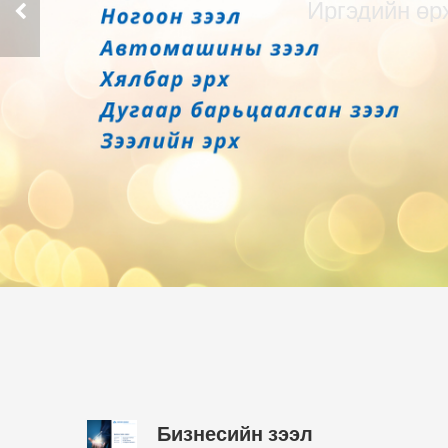
Эргэлтий
бизнесийн
нэмэгдүүлэ
Бизнесийн зээл